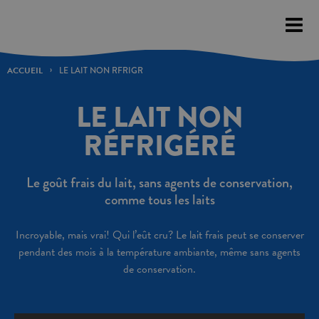
Please
note:
This
website
ACCUEIL
LE LAIT NON RFRIGR
includes
LE LAIT NON
an
accessibility
RÉFRIGÉRÉ
system.
Le goût frais du lait, sans agents de conservation,
comme tous les laits
Incroyable, mais vrai! Qui l’eût cru? Le lait frais peut se conserver
pendant des mois à la température ambiante, même sans agents
de conservation.