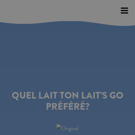
Please
note:
This
website
includes
an
accessibility
system.
QUEL LAIT TON LAIT’S GO
PRÉFÉRÉ?