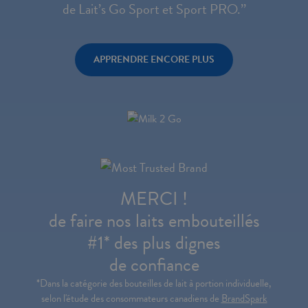
de Lait’s Go Sport et Sport PRO.’’
APPRENDRE ENCORE PLUS
MERCI !
de faire nos laits embouteillés
#1* des plus dignes
de confiance
*Dans la catégorie des bouteilles de lait à portion individuelle,
selon l'étude des consommateurs canadiens de
BrandSpark